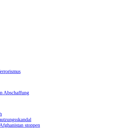
Terrorismus
en Abschaffung
h
mutzungsskandal
Afghanistan stoppen