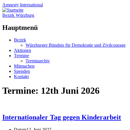
Amnesty
International
Bezirk Würzburg
Hauptmenü
Zum
Bezirk
Inhalt
Würzburger Bündnis für Demokratie und Zivilcourage
springen
Aktionen
Termine
Terminarchiv
Mitmachen
Spenden
Kontakt
Termine: 12th Juni 2026
Internationaler Tag gegen Kinderarbeit
Datum
12. Juni 2027